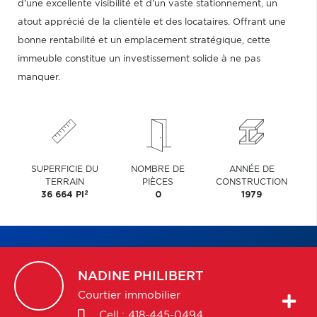
d'une excellente visibilité et d'un vaste stationnement, un
atout apprécié de la clientèle et des locataires. Offrant une
bonne rentabilité et un emplacement stratégique, cette
immeuble constitue un investissement solide à ne pas
manquer.
SUPERFICIE DU
NOMBRE DE
ANNÉE DE
TERRAIN
PIÈCES
CONSTRUCTION
2
36 664 PI
0
1979
NADINE
PHILIBERT
Courtier immobilier
Cell.:
418-445-0494