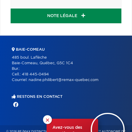
NOTE LÉGALE
BAIE-COMEAU
485 boul. Laflèche
Baie-Comeau, Québec, G5C 1C4
Bur.:
Cell.:
418 445-0494
Courriel:
nadine.philibert@remax-quebec.com
RESTONS EN CONTACT
×
Avez-vous des
© 2026 RE/MAX DISTINCTION – FRANCHISÉ INDÉPENDANT ET AUTONOME DE