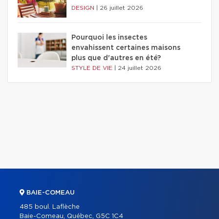
DESIGN
|
26 juillet 2026
Pourquoi les insectes
envahissent certaines maisons
plus que d'autres en été?
STYLE DE VIE
|
24 juillet 2026
BAIE-COMEAU
485 boul. Laflèche
Baie-Comeau, Québec, G5C 1C4